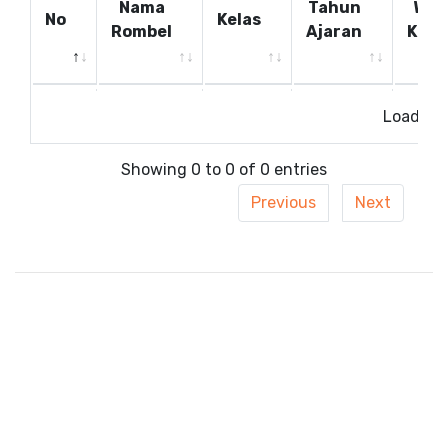
Nama
Tahun
Wali
No
Kelas
Rombel
Ajaran
Kela
No
Nama
Kelas
Tahun
Wali
Loading.
Rombel
Ajaran
Kela
Showing 0 to 0 of 0 entries
Previous
Next