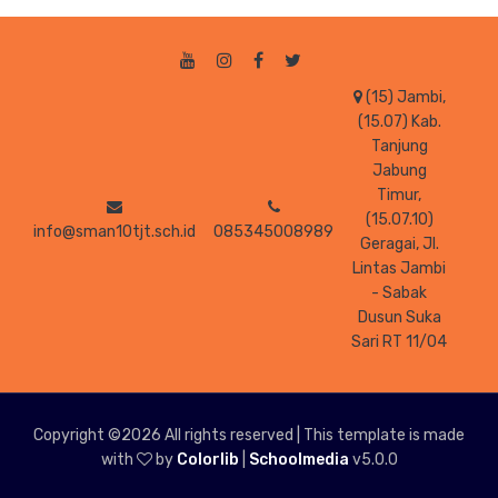
(15) Jambi,
(15.07) Kab.
Tanjung
Jabung
Timur,
(15.07.10)
info@sman10tjt.sch.id
085345008989
Geragai, Jl.
Lintas Jambi
- Sabak
Dusun Suka
Sari RT 11/04
Copyright ©
2026 All rights reserved | This template is made
with
by
Colorlib
|
Schoolmedia
v5.0.0